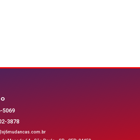
TO
6-5069
302-3878
@xj6mudancas.com.br