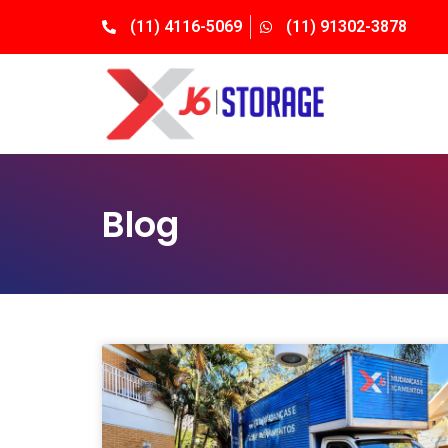
(11) 4116-5069
(11) 91302-3878
Blog