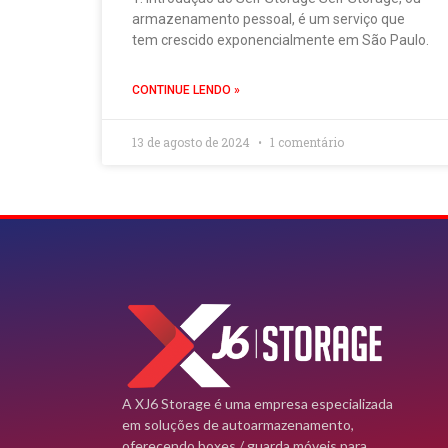
armazenamento pessoal, é um serviço que
tem crescido exponencialmente em São Paulo.
CONTINUE LENDO »
13 de agosto de 2024
1 comentário
A XJ6 Storage é uma empresa especializada
em soluções de autoarmazenamento,
oferecendo boxes / guarda móveis para